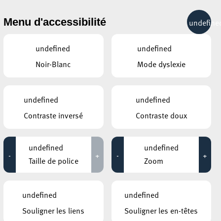
& RÉCRÉATION
MOBILITÉ
TOURIST INFO
Menu d'accessibilité
undefine
24°C
undefined
undefined
Noir-Blanc
Mode dyslexie
JANVIER
FÉVRIER
MARS
LUN
MAR
MER
JEU
VEN
SAM
DIM
undefined
undefined
Contraste inversé
Contraste doux
26
27
28
29
30
31
1
2
3
4
5
6
7
8
undefined
undefined
-
+
-
+
9
10
11
12
13
14
15
Taille de police
Zoom
16
17
18
19
20
21
22
undefined
undefined
23
24
25
26
27
28
1
Souligner les liens
Souligner les en-têtes