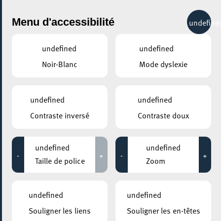
City Life
Menu d'accessibilité
undefine
undefined
undefined
Noir-Blanc
Mode dyslexie
GENRE
TOUS
undefined
undefined
Contraste inversé
Contraste doux
LIEUX
Tous
undefined
undefined
-
+
-
+
Taille de police
Zoom
17 juin 2026
undefined
undefined
ESCHER BIBSS – BUREAU D’INFORMATION BESOINS SPÉCIFIQUES &
Souligner les liens
Souligner les en-têtes
SENIORS