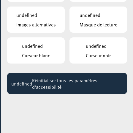
Info-Café: s’occuper de ses petits-enfants en toute
sécurité
undefined
undefined
14:30 - 16:00
Images alternatives
Masque de lecture
UNIVERSITÉ POPULAIRE, AUDITOIRE (ESCH-BELVAL)
L’IA contre la démocratie
undefined
undefined
18:30 - 20:00
Curseur blanc
Curseur noir
CENTRE CULTUREL KULTURFABRIK ESCH
The Encampments
19:00
Réinitialiser tous les paramètres
undefined
d'accessibilité
MUSÉE NATIONAL DE LA RÉSISTANCE
Table ronde : Le reporter comme cible
19:30 - 21:00
CENTRE CULTUREL KULTURFABRIK ESCH
DIE SPITZ
20:00