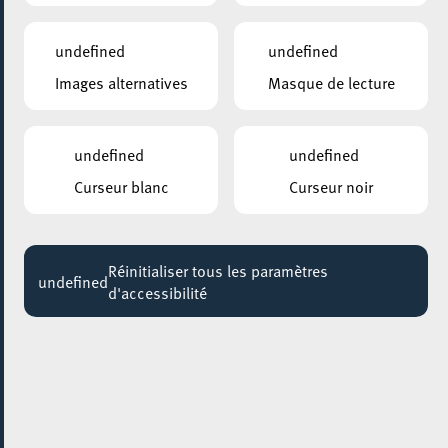
Info-Café: s’occuper de ses petits-enfants en toute
sécurité
undefined
undefined
14:30 - 16:00
Images alternatives
Masque de lecture
UNIVERSITÉ POPULAIRE, AUDITOIRE (ESCH-BELVAL)
L’IA contre la démocratie
undefined
undefined
18:30 - 20:00
Curseur blanc
Curseur noir
CENTRE CULTUREL KULTURFABRIK ESCH
The Encampments
19:00
Réinitialiser tous les paramètres
undefined
d'accessibilité
MUSÉE NATIONAL DE LA RÉSISTANCE
Table ronde : Le reporter comme cible
19:30 - 21:00
CENTRE CULTUREL KULTURFABRIK ESCH
DIE SPITZ
20:00