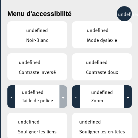
City Life
Menu d'accessibilité
undefine
undefined
undefined
Noir-Blanc
Mode dyslexie
GENRE
TOUS
undefined
undefined
Contraste inversé
Contraste doux
LIEUX
Tous
undefined
undefined
-
+
-
+
Taille de police
Zoom
17 juin 2026
undefined
undefined
ESCHER BIBSS – BUREAU D’INFORMATION BESOINS SPÉCIFIQUES &
Souligner les liens
Souligner les en-têtes
SENIORS