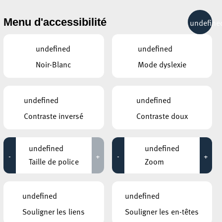
& RÉCRÉATION
MOBILITÉ
TOURIST INFO
Menu d'accessibilité
undefine
21°C
undefined
undefined
Noir-Blanc
Mode dyslexie
ÉVÉNEMENTS CONTINUS
undefined
undefined
14 NOVEMBRE 2024
Contraste inversé
Contraste doux
MOSAÏQUE CLUB – CLUB SENIOR À ESCH/ALZETTE
Ateliers "Entraînement de la mémoire"
undefined
undefined
-
+
-
+
Jusqu'au 19 novembre
Taille de police
Zoom
UNIVERSITÉ DU LUXEMBOURG – CAMPUS BELVAL / MAISON DU
SAVOIR
undefined
undefined
Exposition "Défenseurs des droits
humains"
Souligner les liens
Souligner les en-têtes