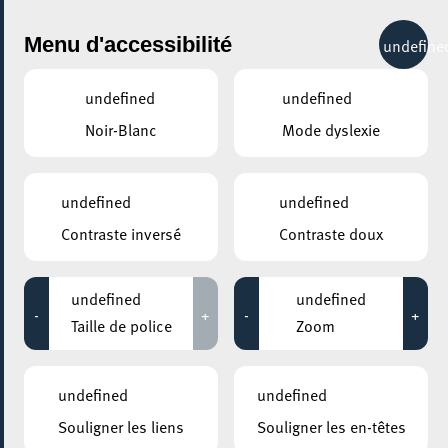
City Life
Menu d'accessibilité
undefine
undefined
undefined
Noir-Blanc
Mode dyslexie
GENRE
TOUS
undefined
undefined
Contraste inversé
Contraste doux
LIEUX
Tous
undefined
undefined
-
+
-
+
Taille de police
Zoom
13 février 2026
undefined
undefined
ESCHER THEATER – ESCH-SUR-ALZETTE
Souligner les liens
Souligner les en-têtes
Das Kind in mir will achtsam morden