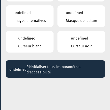
ENSIFERUM
18:45
undefined
undefined
Images alternatives
Masque de lecture
GALERIE D’ART DU ESCHER THEATER
Mir Boxen : People behind the Boxing Stories
Jusqu'au 29 janvier
undefined
undefined
KONSCHTHAL ESCH
Curseur blanc
Curseur noir
Regular exhibition visit
Jusqu'au 12 février
Réinitialiser tous les paramètres
KONSCHTHAL ESCH
undefined
d'accessibilité
Regelmäßige Führungen durch die Ausstellungen
Jusqu'au 19 février
KONSCHTHAL ESCH
Visite régulière autour des expositions
Jusqu'au 22 février