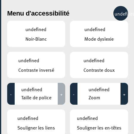
City Life
Menu d'accessibilité
undefine
undefined
undefined
Noir-Blanc
Mode dyslexie
GENRE
TOUS
undefined
undefined
Contraste inversé
Contraste doux
LIEUX
Tous
undefined
undefined
-
+
-
+
Taille de police
Zoom
13 janvier 2026
undefined
undefined
ROCKHAL – ETABLISSEMENT PUBLIC CENTRE DE MUSIQUES
Souligner les liens
Souligner les en-têtes
AMPLIFIÉES