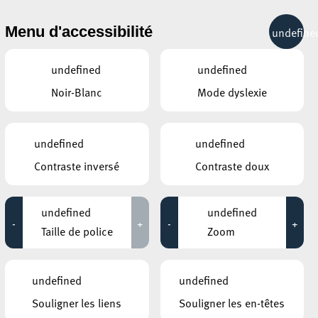
& RÉCRÉATION
MOBILITÉ
TOURIST INFO
Menu d'accessibilité
undefine
23°C
undefined
undefined
Noir-Blanc
Mode dyslexie
JANVIER
FÉVRIER
MARS
LUN
MAR
MER
JEU
VEN
SAM
DIM
undefined
undefined
Contraste inversé
Contraste doux
26
27
28
29
30
31
1
2
3
4
5
6
7
8
undefined
undefined
-
+
-
+
9
10
11
12
13
14
15
Taille de police
Zoom
16
17
18
19
20
21
22
undefined
undefined
23
24
25
26
27
28
1
Souligner les liens
Souligner les en-têtes