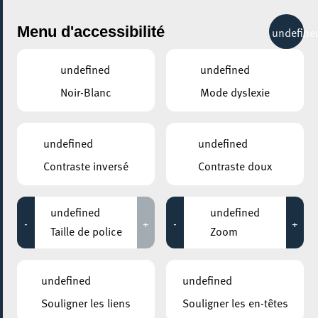
City Life
Menu d'accessibilité
undefine
undefined
undefined
Noir-Blanc
Mode dyslexie
GENRE
TOUS
undefined
undefined
Contraste inversé
Contraste doux
LIEUX
Tous
undefined
undefined
-
+
-
+
Taille de police
Zoom
10 juin 2026
undefined
undefined
ESCHER BIBSS – BUREAU D’INFORMATION BESOINS SPÉCIFIQUES &
Souligner les liens
Souligner les en-têtes
SENIORS