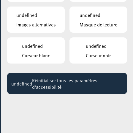
Entretiens individuels avec l’Info-Zenter Demenz
au Escher BiBSS
undefined
undefined
Jusqu'au 09 décembre
Images alternatives
Masque de lecture
CENTRE CULTUREL KULTURFABRIK ESCH
Match Aligned! by Dr Mary Faltz
18:45 - 21:00
undefined
undefined
Curseur blanc
Curseur noir
ELTERECAFÉ – CAFÉ DES PARENTS
EltereCafé fir Eltere vun Teenager
Jusqu'au 13 juin
Réinitialiser tous les paramètres
undefined
d'accessibilité
BÂTIMENT 4
Cours de cuisine végétarienne
Jusqu'au 28 juin
GALERIE D’ART DU ESCHER THEATER
Clio Van Aerde
Jusqu'au 30 juin