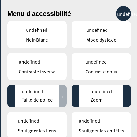
City Life
Menu d'accessibilité
undefine
undefined
undefined
Noir-Blanc
Mode dyslexie
GENRE
TOUS
undefined
undefined
Contraste inversé
Contraste doux
LIEUX
Tous
undefined
undefined
-
+
-
+
Taille de police
Zoom
10 avril 2025
undefined
undefined
KONSCHTHAL ESCH
Souligner les liens
Souligner les en-têtes
BY THE BOOK – Atelier de reliure et risographie