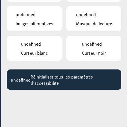
TOTO
20:00
undefined
undefined
Images alternatives
Masque de lecture
PLACE DE LA RÉSISTANCE ESCH-SUR-ALZETTE
Le sport féminin au Luxembourg : pionnières,
sportives olympiques et paralympique égalité ?
undefined
undefined
Jusqu'au 10 février
Curseur blanc
Curseur noir
GALERIE SCHLASSGOART
Voyage au coeur du silence
Jusqu'au 15 février
Réinitialiser tous les paramètres
undefined
d'accessibilité
GALERIE D’ART DU ESCHER THEATER
Masks & Masquerades
Jusqu'au 22 février
MUSÉE NATIONAL DE LA RÉSISTANCE
EXPO: 75 ans de défense des valeurs
fondamentales du Conseil de l’Europe retracés à