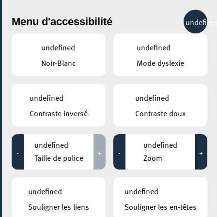
City Life
Menu d'accessibilité
undefine
undefined
undefined
Noir-Blanc
Mode dyslexie
GENRE
TOUS
undefined
undefined
Contraste inversé
Contraste doux
LIEUX
Tous
undefined
undefined
-
+
-
+
Taille de police
Zoom
10 février 2025
undefined
undefined
ROCKHAL – ETABLISSEMENT PUBLIC CENTRE DE MUSIQUES
Souligner les liens
Souligner les en-têtes
AMPLIFIÉES