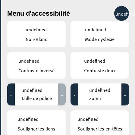
City Life
Menu d'accessibilité
undefine
undefined
undefined
Noir-Blanc
Mode dyslexie
GENRE
TRANSPORT & LOGISTIQUE
undefined
undefined
Contraste inversé
Contraste doux
LIEUX
Tous
undefined
undefined
-
+
-
+
Taille de police
Zoom
Aucun résultat trouvé pour votre sélection. Essayez une autre
combination.
undefined
undefined
Souligner les liens
Souligner les en-têtes