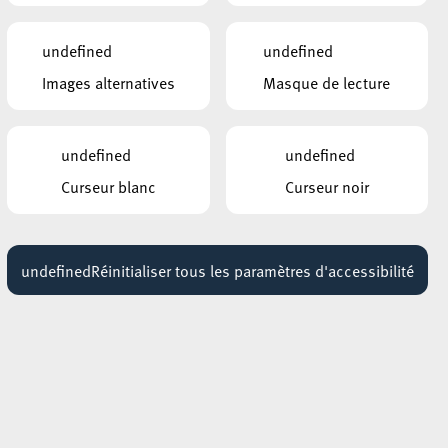
HÔTEL DE VILLE D’ESCH-SUR-ALZETTE
undefined
undefined
MBSR – Conference Mindfulness
Images alternatives
Masque de lecture
Jusqu'au 05 octobre
undefined
undefined
Curseur blanc
Curseur noir
undefined
Réinitialiser tous les paramètres d'accessibilité