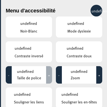
City Life
Menu d'accessibilité
undefine
undefined
undefined
Noir-Blanc
Mode dyslexie
GENRE
undefined
undefined
Contraste inversé
Contraste doux
LIEUX
Tous
undefined
undefined
-
+
-
+
Taille de police
Zoom
24 juin 2026
undefined
undefined
MESA MAISON DE LA TRANSITION
Souligner les liens
Souligner les en-têtes
Comment imaginer ensemble une mobilité plus