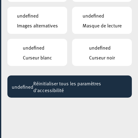
durable et inclusive au Luxembourg
Jusqu'au 25 juin
undefined
undefined
Images alternatives
Masque de lecture
undefined
undefined
Curseur blanc
Curseur noir
Réinitialiser tous les paramètres
undefined
d'accessibilité