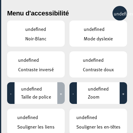
City Life
Menu d'accessibilité
undefine
undefined
undefined
Noir-Blanc
Mode dyslexie
GENRE
CHANSON FRANÇAISE
undefined
undefined
Contraste inversé
Contraste doux
LIEUX
Tous
undefined
undefined
-
+
-
+
Taille de police
Zoom
Aucun résultat trouvé pour votre sélection. Essayez une autre
combination.
undefined
undefined
Souligner les liens
Souligner les en-têtes