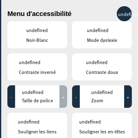
City Life
Menu d'accessibilité
undefine
undefined
undefined
Noir-Blanc
Mode dyslexie
GENRE
FÊTE EN SOIRÉE
undefined
undefined
Contraste inversé
Contraste doux
LIEUX
Tous
undefined
undefined
-
+
-
+
Taille de police
Zoom
15 octobre 2025
undefined
undefined
CAFÉ SAGA
Souligner les liens
Souligner les en-têtes
Science Comic Release Event