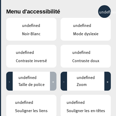
City Life
Menu d'accessibilité
undefine
undefined
undefined
Noir-Blanc
Mode dyslexie
GENRE
PERFORMANCE DANSÉE
undefined
undefined
Contraste inversé
Contraste doux
LIEUX
Tous
undefined
undefined
-
+
-
+
Taille de police
Zoom
Aucun résultat trouvé pour votre sélection. Essayez une autre
combination.
undefined
undefined
Souligner les liens
Souligner les en-têtes