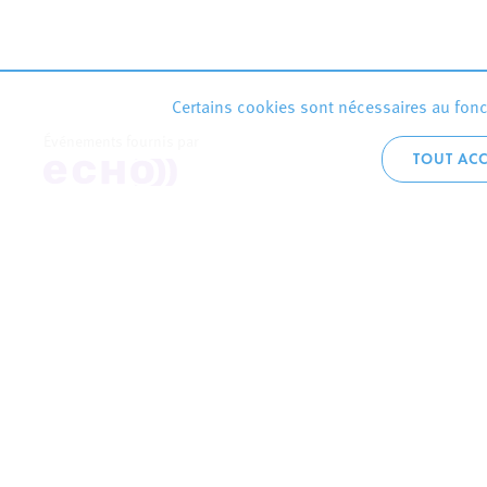
Certains cookies sont nécessaires au fonct
Événements fournis par
TOUT ACC
Accueil téléphoni
+352 2754 1
CONTACTEZ