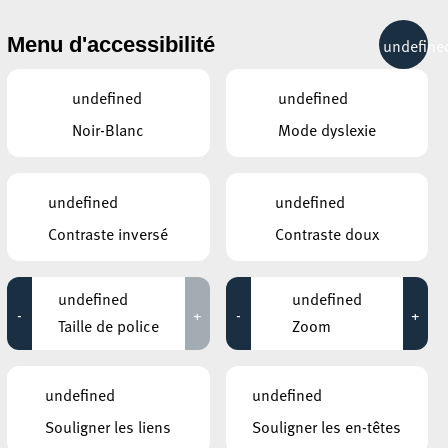
& RÉCRÉATION
MOBILITÉ
TOURIST INFO
Menu d'accessibilité
undefine
26°C
undefined
undefined
Noir-Blanc
Mode dyslexie
MARS
AVRIL
MAI
LUN
MAR
MER
JEU
VEN
SAM
DIM
undefined
undefined
Contraste inversé
Contraste doux
30
31
1
2
3
4
5
6
7
8
9
10
11
12
undefined
undefined
-
+
-
+
13
14
15
16
17
18
19
Taille de police
Zoom
20
21
22
23
24
25
26
undefined
undefined
27
28
29
30
1
2
3
Souligner les liens
Souligner les en-têtes