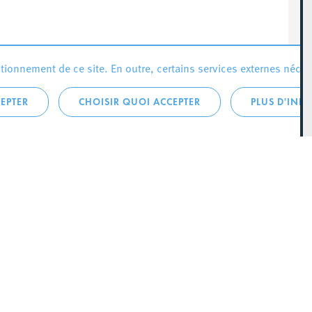
ionnement de ce site. En outre, certains services externes néces
EPTER
CHOISIR QUOI ACCEPTER
PLUS D'INF
que:
City Life
Actualités
 LA