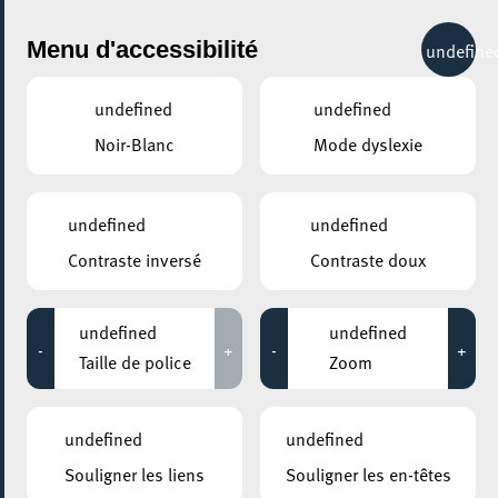
City Life
Menu d'accessibilité
undefine
undefined
undefined
Noir-Blanc
Mode dyslexie
GENRE
DESSIN
undefined
undefined
Contraste inversé
Contraste doux
LIEUX
Tous
undefined
undefined
-
+
-
+
Taille de police
Zoom
25 octobre 2025
undefined
undefined
ROCKHAL – ETABLISSEMENT PUBLIC CENTRE DE MUSIQUES
Souligner les liens
Souligner les en-têtes
AMPLIFIÉES