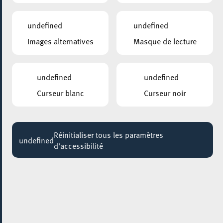
CHIPPENDALES – All Night Long 2025 World
Tour
undefined
undefined
20:00
Images alternatives
Masque de lecture
undefined
undefined
Curseur blanc
Curseur noir
Réinitialiser tous les paramètres
undefined
d'accessibilité