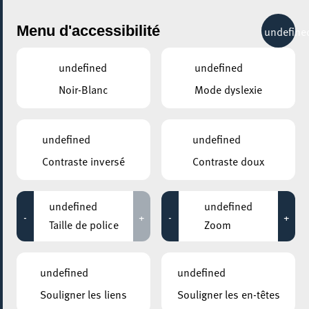
City Life
Menu d'accessibilité
undefine
undefined
undefined
Noir-Blanc
Mode dyslexie
GENRE
GAMING
undefined
undefined
Contraste inversé
Contraste doux
LIEUX
Tous
undefined
undefined
-
+
-
+
Taille de police
Zoom
Aucun résultat trouvé pour votre sélection. Essayez une autre
combination.
undefined
undefined
Souligner les liens
Souligner les en-têtes