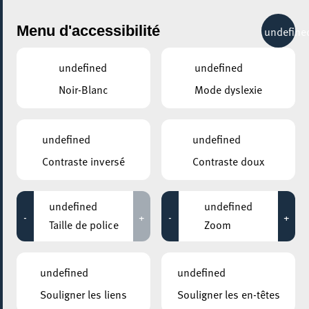
City Life
Menu d'accessibilité
undefine
undefined
undefined
Noir-Blanc
Mode dyslexie
GENRE
GAMING
undefined
undefined
Contraste inversé
Contraste doux
LIEUX
Tous
undefined
undefined
-
+
-
+
Taille de police
Zoom
Aucun résultat trouvé pour votre sélection. Essayez une autre
combination.
undefined
undefined
Souligner les liens
Souligner les en-têtes