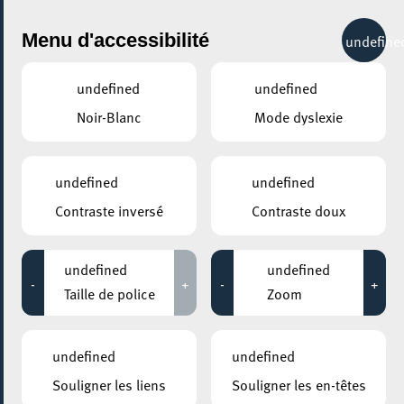
City Life
Menu d'accessibilité
undefine
undefined
undefined
Noir-Blanc
Mode dyslexie
GENRE
MODE
undefined
undefined
Contraste inversé
Contraste doux
LIEUX
Tous
undefined
undefined
-
+
-
+
Taille de police
Zoom
13 janvier 2025
undefined
undefined
MOSAÏQUE CLUB – CLUB SENIOR À ESCH/ALZETTE
Souligner les liens
Souligner les en-têtes
Cours de Bridge