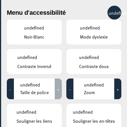
City Life
Menu d'accessibilité
undefine
undefined
undefined
Noir-Blanc
Mode dyslexie
GENRE
MODE
undefined
undefined
Contraste inversé
Contraste doux
LIEUX
Tous
undefined
undefined
-
+
-
+
Taille de police
Zoom
13 janvier 2025
undefined
undefined
MOSAÏQUE CLUB – CLUB SENIOR À ESCH/ALZETTE
Souligner les liens
Souligner les en-têtes
Cours de Bridge