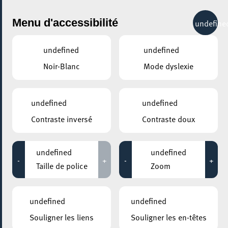
City Life
Menu d'accessibilité
undefine
undefined
undefined
Noir-Blanc
Mode dyslexie
GENRE
MODE
undefined
undefined
Contraste inversé
Contraste doux
LIEUX
Tous
undefined
undefined
-
+
-
+
Taille de police
Zoom
13 janvier 2025
undefined
undefined
MOSAÏQUE CLUB – CLUB SENIOR À ESCH/ALZETTE
Souligner les liens
Souligner les en-têtes
Cours de Bridge