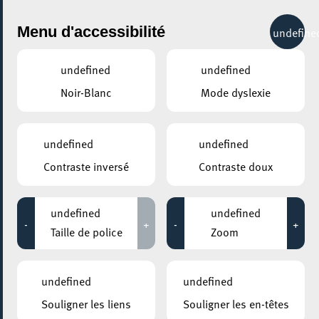
City Life
Menu d'accessibilité
undefine
undefined
undefined
Noir-Blanc
Mode dyslexie
GENRE
MODE
undefined
undefined
Contraste inversé
Contraste doux
LIEUX
Tous
undefined
undefined
-
+
-
+
Taille de police
Zoom
13 janvier 2025
undefined
undefined
MOSAÏQUE CLUB – CLUB SENIOR À ESCH/ALZETTE
Souligner les liens
Souligner les en-têtes
Cours de Bridge