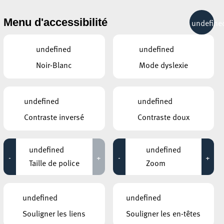
& RÉCRÉATION
MOBILITÉ
TOURIST INFO
Menu d'accessibilité
undefine
22°C
undefined
undefined
Noir-Blanc
Mode dyslexie
ÉVÉNEMENTS CONTINUS
undefined
undefined
31 JUILLET 2020
Contraste inversé
Contraste doux
God is a Drag Queen
Jusqu'au 31 juillet
undefined
undefined
-
+
-
+
Taille de police
Zoom
BELVAL – PARKING SQUARE-MILE
Autokino 2020
undefined
undefined
Jusqu'au 06 août
Souligner les liens
Souligner les en-têtes
ANNEXE22