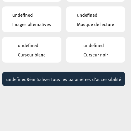
Exposition : Sollbruchstelle de Max
Mertens
undefined
undefined
Jusqu'au 05 septembre
Images alternatives
Masque de lecture
HÔTEL DE VILLE D’ESCH-SUR-ALZETTE
MBSR – Conference Mindfulness
undefined
undefined
Jusqu'au 05 octobre
Curseur blanc
Curseur noir
undefined
Réinitialiser tous les paramètres d'accessibilité