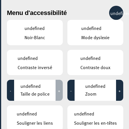
City Life
Menu d'accessibilité
undefine
undefined
undefined
Noir-Blanc
Mode dyslexie
GENRE
COMÉDIE
undefined
undefined
Contraste inversé
Contraste doux
LIEUX
Tous
undefined
undefined
-
+
-
+
Taille de police
Zoom
12 janvier 2025
undefined
undefined
ARISTON
Souligner les liens
Souligner les en-têtes
Re/pare tes fringues !