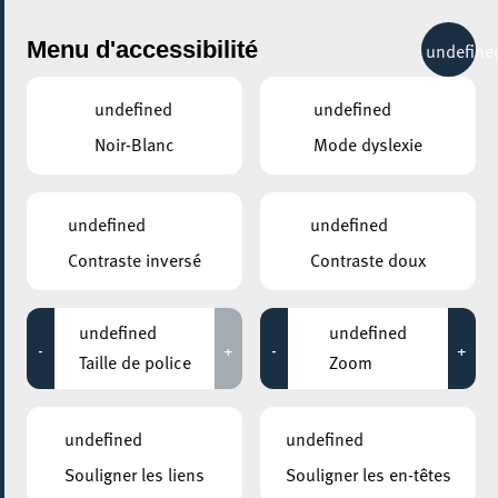
City Life
Menu d'accessibilité
undefine
undefined
undefined
Noir-Blanc
Mode dyslexie
GENRE
COMÉDIE
undefined
undefined
Contraste inversé
Contraste doux
LIEUX
Tous
undefined
undefined
-
+
-
+
Taille de police
Zoom
12 janvier 2025
undefined
undefined
ARISTON
Souligner les liens
Souligner les en-têtes
Re/pare tes fringues !