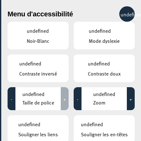
City Life
Menu d'accessibilité
undefine
undefined
undefined
Noir-Blanc
Mode dyslexie
GENRE
COMÉDIE
undefined
undefined
Contraste inversé
Contraste doux
LIEUX
Tous
undefined
undefined
-
+
-
+
Taille de police
Zoom
12 janvier 2025
undefined
undefined
ARISTON
Souligner les liens
Souligner les en-têtes
Re/pare tes fringues !