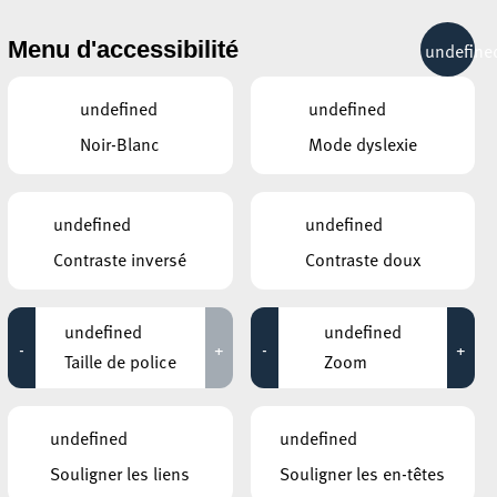
& RÉCRÉATION
MOBILITÉ
TOURIST INFO
Menu d'accessibilité
undefine
11°C
undefined
undefined
Noir-Blanc
Mode dyslexie
ÉVÉNEMENTS CONTINUS
undefined
undefined
12 NOVEMBRE 2020
Contraste inversé
Contraste doux
GALERIE SCHLASSGOART
Eric Mangen – MONUMENTA X
undefined
undefined
-
+
-
+
Jusqu'au 14 novembre
Taille de police
Zoom
CENTRE NATURE ET FORÊT ELLERGRONN
Fackelwanderung – Marche aux
undefined
undefined
flambeaux – Torch Hike
Souligner les liens
Souligner les en-têtes
Jusqu'au 14 novembre