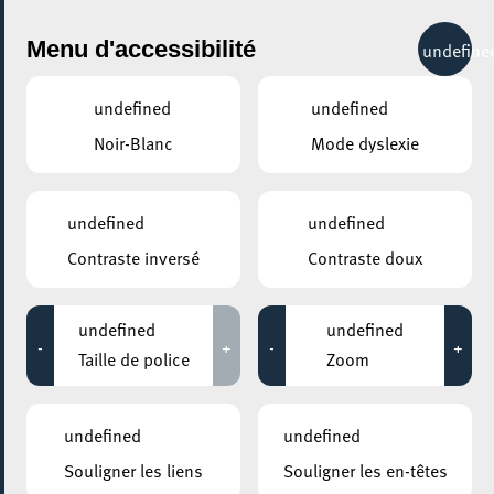
City Life
Menu d'accessibilité
undefine
undefined
undefined
Noir-Blanc
Mode dyslexie
GENRE
R&B / SOUL
undefined
undefined
Contraste inversé
Contraste doux
LIEUX
Tous
undefined
undefined
-
+
-
+
Taille de police
Zoom
27 octobre 2024
undefined
undefined
ROCKHAL – ETABLISSEMENT PUBLIC CENTRE DE MUSIQUES
Souligner les liens
Souligner les en-têtes
AMPLIFIÉES