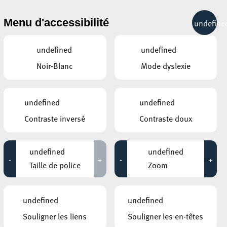
& RÉCRÉATION
MOBILITÉ
TOURIST INFO
Menu d'accessibilité
undefine
10°C
undefined
undefined
Noir-Blanc
Mode dyslexie
ÉVÉNEMENTS CONTINUS
undefined
undefined
11 JUILLET 2020
Contraste inversé
Contraste doux
GALERIE D’ART DU ESCHER THEATER
Leo Capus
undefined
undefined
-
+
-
+
Jusqu'au 25 juillet
Taille de police
Zoom
HÔTEL DE VILLE D’ESCH-SUR-ALZETTE
MBSR – Conference Mindfulness
undefined
undefined
Jusqu'au 05 octobre
Souligner les liens
Souligner les en-têtes