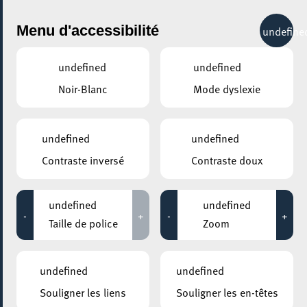
City Life
Menu d'accessibilité
undefine
undefined
undefined
Noir-Blanc
Mode dyslexie
GENRE
HAUTE TECHNOLOGIE
undefined
undefined
Contraste inversé
Contraste doux
LIEUX
Tous
undefined
undefined
-
+
-
+
Taille de police
Zoom
28 octobre 2024
undefined
undefined
UNIVERSITÉ DU LUXEMBOURG – CAMPUS BELVAL
Souligner les liens
Souligner les en-têtes
Atelier d’informatique à la Toussaint