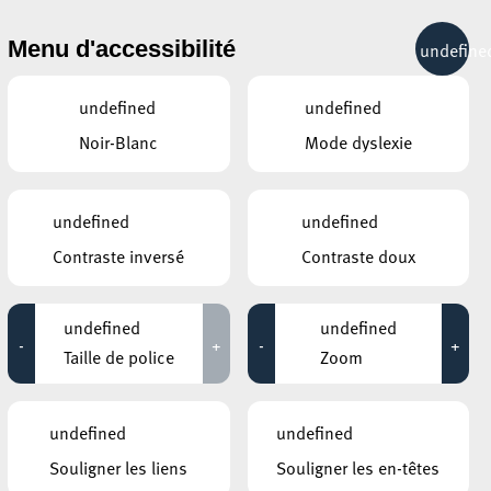
& RÉCRÉATION
MOBILITÉ
TOURIST INFO
Menu d'accessibilité
undefine
29°C
undefined
undefined
Noir-Blanc
Mode dyslexie
ÉVÉNEMENTS CONTINUS
undefined
undefined
21 JUIN 2024
Contraste inversé
Contraste doux
GALERIE SCHLASSGOART
Photographie humaniste
undefined
undefined
-
+
-
+
Jusqu'au 22 juin
Taille de police
Zoom
MOSAÏQUE CLUB – CLUB SENIOR À ESCH/ALZETTE
Découverte des installations sportives
undefined
undefined
publique
Souligner les liens
Souligner les en-têtes
Jusqu'au 27 juin