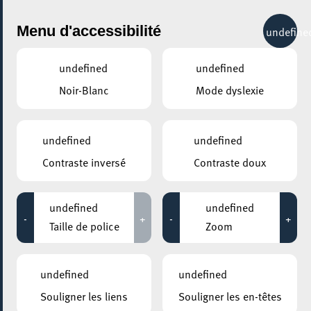
City Life
Menu d'accessibilité
undefine
undefined
undefined
Noir-Blanc
Mode dyslexie
GENRE
undefined
undefined
Contraste inversé
Contraste doux
LIEUX
Tous
undefined
undefined
-
+
-
+
Taille de police
Zoom
Aucun résultat trouvé pour votre sélection. Essayez une autre
combination.
undefined
undefined
Souligner les liens
Souligner les en-têtes