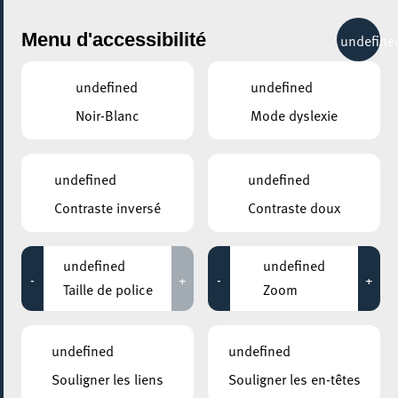
City Life
Menu d'accessibilité
undefine
undefined
undefined
Noir-Blanc
Mode dyslexie
GENRE
CABARET
undefined
undefined
Contraste inversé
Contraste doux
LIEUX
Tous
undefined
undefined
-
+
-
+
Taille de police
Zoom
22 janvier 2027
undefined
undefined
ESCHER THEATER – ESCH-SUR-ALZETTE
Souligner les liens
Souligner les en-têtes
‘t ass net ze gleewen