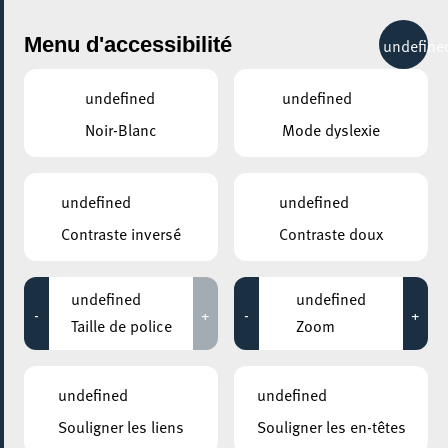
City Life
Menu d'accessibilité
undefine
undefined
undefined
Noir-Blanc
Mode dyslexie
GENRE
SANTÉ & BIEN-ÊTRE - AUTRES
undefined
undefined
Contraste inversé
Contraste doux
LIEUX
Tous
undefined
undefined
-
+
-
+
Taille de police
Zoom
04 octobre 2024
undefined
undefined
MOSAÏQUE CLUB – CLUB SENIOR À ESCH/ALZETTE
Souligner les liens
Souligner les en-têtes
Karaoké