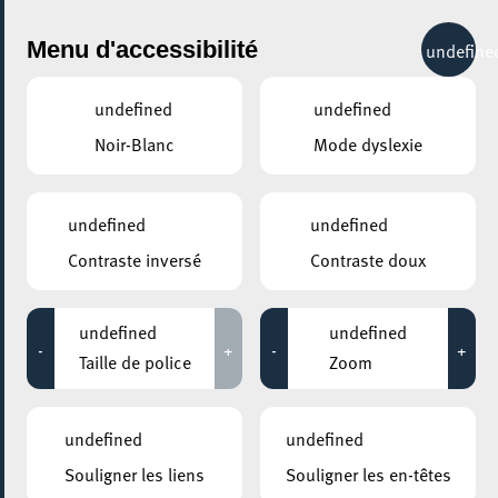
City Life
Menu d'accessibilité
undefine
undefined
undefined
Noir-Blanc
Mode dyslexie
GENRE
GASTRONOMIE - AUTRES
undefined
undefined
Contraste inversé
Contraste doux
LIEUX
Tous
undefined
undefined
-
+
-
+
Taille de police
Zoom
24 novembre 2024
undefined
undefined
MESA MAISON DE LA TRANSITION
Souligner les liens
Souligner les en-têtes
Atelier “Mange ton quartier”- édition Baies de