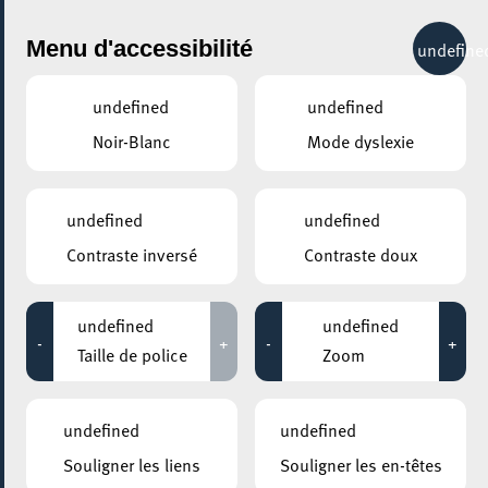
City Life
Menu d'accessibilité
undefine
undefined
undefined
Noir-Blanc
Mode dyslexie
GENRE
GASTRONOMIE - AUTRES
undefined
undefined
Contraste inversé
Contraste doux
LIEUX
Tous
undefined
undefined
-
+
-
+
Taille de police
Zoom
24 novembre 2024
undefined
undefined
MESA MAISON DE LA TRANSITION
Souligner les liens
Souligner les en-têtes
Atelier “Mange ton quartier”- édition Baies de