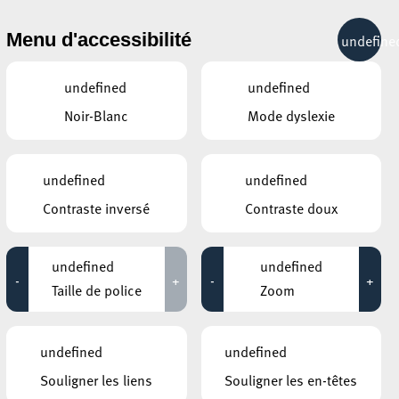
& RÉCRÉATION
MOBILITÉ
TOURIST INFO
Menu d'accessibilité
undefine
13°C
undefined
undefined
Noir-Blanc
Mode dyslexie
AVRIL
MAI
JUIN
LUN
MAR
MER
JEU
VEN
SAM
DIM
undefined
undefined
Contraste inversé
Contraste doux
27
28
29
30
1
2
3
4
5
6
7
8
9
10
undefined
undefined
-
+
-
+
11
12
13
14
15
16
17
Taille de police
Zoom
18
19
20
21
22
23
24
undefined
undefined
25
26
27
28
29
30
31
Souligner les liens
Souligner les en-têtes
1
2
3
4
5
6
7