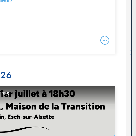
fleurs
026
TRES