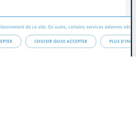
ionnement de ce site. En outre, certains services externes néces
EPTER
CHOISIR QUOI ACCEPTER
PLUS D'INF
que:
City Life
Actualités
 LA
Agenda