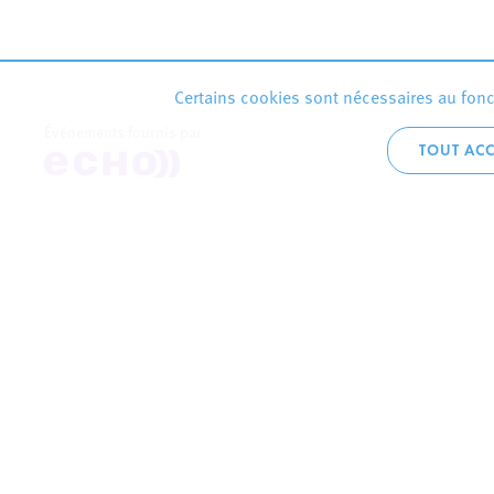
Certains cookies sont nécessaires au fonct
Événements fournis par
TOUT ACC
Accueil téléphoni
+352 2754 1
CONTACTEZ