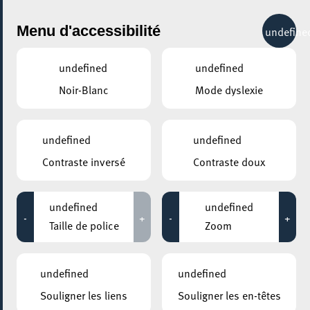
City Life
Menu d'accessibilité
undefine
undefined
undefined
Noir-Blanc
Mode dyslexie
GENRE
GASTRONOMIE - AUTRES
undefined
undefined
Contraste inversé
Contraste doux
LIEUX
Tous
undefined
undefined
-
+
-
+
Taille de police
Zoom
11 octobre 2026
undefined
undefined
ARISTON
Souligner les liens
Souligner les en-têtes
Les p’tits brunchs du théâtre