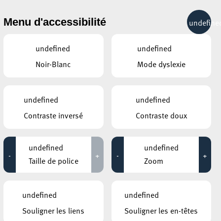
& RÉCRÉATION
MOBILITÉ
TOURIST INFO
Menu d'accessibilité
undefine
15°C
undefined
undefined
Noir-Blanc
Mode dyslexie
ÉVÉNEMENTS CONTINUS
undefined
undefined
9 NOVEMBRE 2024
Contraste inversé
Contraste doux
ARISTON
Eschenliebe
undefined
undefined
-
+
-
+
Jusqu'au 14 novembre
Taille de police
Zoom
MOSAÏQUE CLUB – CLUB SENIOR À ESCH/ALZETTE
Ateliers "Entraînement de la mémoire"
undefined
undefined
Jusqu'au 19 novembre
Souligner les liens
Souligner les en-têtes