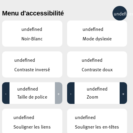
& RÉCRÉATION
MOBILITÉ
TOURIST INFO
Menu d'accessibilité
undefine
22°C
undefined
undefined
Noir-Blanc
Mode dyslexie
JANVIER
FÉVRIER
MARS
LUN
MAR
MER
JEU
VEN
SAM
DIM
undefined
undefined
Contraste inversé
Contraste doux
26
27
28
29
30
31
1
2
3
4
5
6
7
8
undefined
undefined
-
+
-
+
9
10
11
12
13
14
15
Taille de police
Zoom
16
17
18
19
20
21
22
undefined
undefined
23
24
25
26
27
28
1
Souligner les liens
Souligner les en-têtes