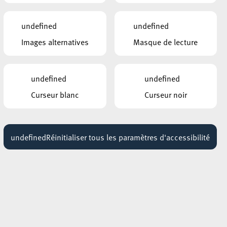
VITRAUX DIY AVEC MARC THEIN
Jusqu'au 25 août
undefined
undefined
Images alternatives
Masque de lecture
KONSCHTHAL ESCH
Regular exhibition visit
Jusqu'au 29 août
undefined
undefined
Curseur blanc
Curseur noir
KONSCHTHAL ESCH
Führung der Ausstellungen
Jusqu'au 01 septembre
undefined
Réinitialiser tous les paramètres d'accessibilité
KONSCHTHAL ESCH
TEKTONIK – Titus Schade
Jusqu'au 01 septembre
KONSCHTHAL ESCH
"FRAMERATE: Pulse of the Earth",
ScanLAB Projects