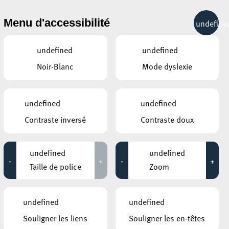
& RÉCRÉATION
MOBILITÉ
TOURIST INFO
Menu d'accessibilité
undefine
15°C
undefined
undefined
Noir-Blanc
Mode dyslexie
ÉVÉNEMENTS CONTINUS
undefined
undefined
21 AOÛT 2024
Contraste inversé
Contraste doux
KONSCHTHAL ESCH
Visite régulière autour des expositions
undefined
undefined
-
+
-
+
Jusqu'au 25 août
Taille de police
Zoom
KONSCHTHAL ESCH
Phantom Limbs – Hisae Ikenaga
undefined
undefined
Jusqu'au 25 août
Souligner les liens
Souligner les en-têtes