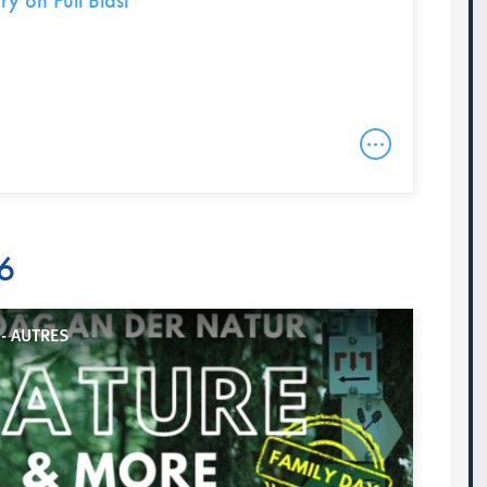
y on Full Blast
6
- AUTRES