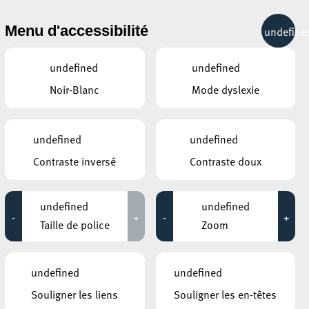
& RÉCRÉATION
MOBILITÉ
TOURIST INFO
Menu d'accessibilité
undefine
20°C
undefined
undefined
Noir-Blanc
Mode dyslexie
JUILLET
AOÛT
SEPTEMBRE
LUN
MAR
MER
JEU
VEN
SAM
DIM
undefined
undefined
Contraste inversé
Contraste doux
27
28
29
30
31
1
2
3
4
5
6
7
8
9
undefined
undefined
-
+
-
+
10
11
12
13
14
15
16
Taille de police
Zoom
17
18
19
20
21
22
23
undefined
undefined
24
25
26
27
28
29
30
Souligner les liens
Souligner les en-têtes
31
1
2
3
4
5
6