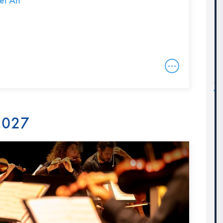
el An
 2027