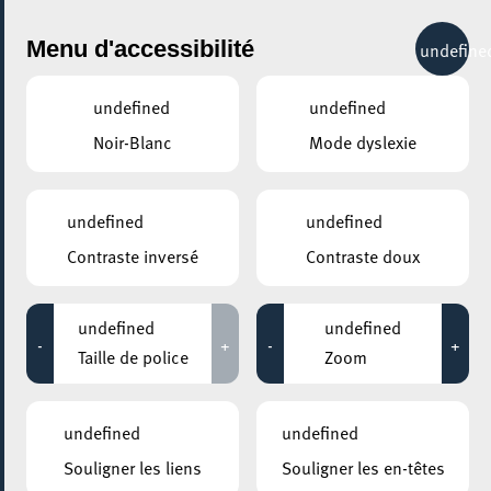
City Life
Menu d'accessibilité
undefine
undefined
undefined
Noir-Blanc
Mode dyslexie
GENRE
EXPOS & MUSÉES - AUTRES
undefined
undefined
Contraste inversé
Contraste doux
LIEUX
Tous
undefined
undefined
-
+
-
+
Taille de police
Zoom
15 avril 2026
undefined
undefined
ÉCOLE NATIONALE POUR ADULTES (ENAD)
Souligner les liens
Souligner les en-têtes
Langue(s) luxembourgeoise(s)