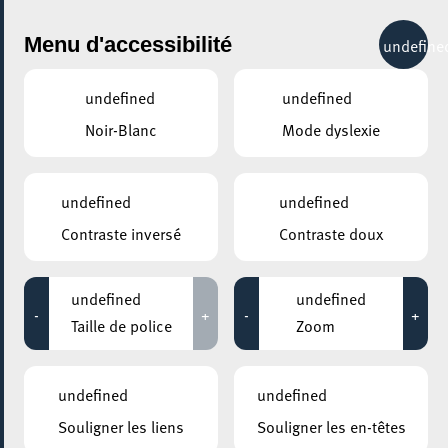
City Life
Menu d'accessibilité
undefine
undefined
undefined
Noir-Blanc
Mode dyslexie
GENRE
undefined
undefined
Contraste inversé
Contraste doux
LIEUX
Tous
undefined
undefined
-
+
-
+
Taille de police
Zoom
Aucun résultat trouvé pour votre sélection. Essayez une autre
combination.
undefined
undefined
Souligner les liens
Souligner les en-têtes