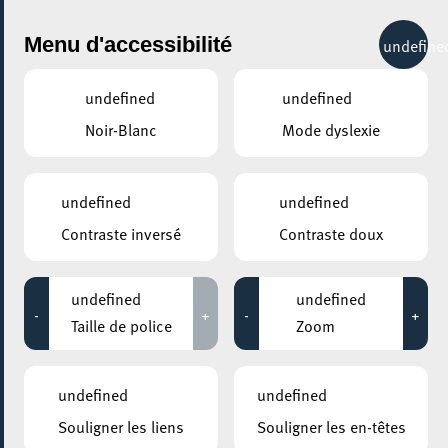
City Life
Menu d'accessibilité
undefine
undefined
undefined
Noir-Blanc
Mode dyslexie
GENRE
undefined
undefined
Contraste inversé
Contraste doux
LIEUX
Tous
undefined
undefined
-
+
-
+
Taille de police
Zoom
Aucun résultat trouvé pour votre sélection. Essayez une autre
combination.
undefined
undefined
Souligner les liens
Souligner les en-têtes