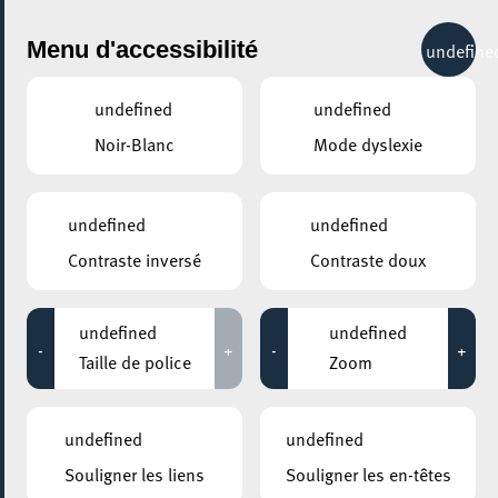
City Life
Menu d'accessibilité
undefine
undefined
undefined
Noir-Blanc
Mode dyslexie
GENRE
SOIRÉES DANSANTES
undefined
undefined
Contraste inversé
Contraste doux
LIEUX
Tous
undefined
undefined
-
+
-
+
Taille de police
Zoom
01 mars 2026
undefined
undefined
AUBERGE DE JEUNESSE ESCH-SUR-ALZETTE
Souligner les liens
Souligner les en-têtes
Salsa & Bachata Social Dance à Esch-sur-Alzette