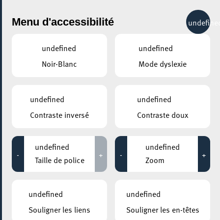
City Life
Menu d'accessibilité
undefine
undefined
undefined
Noir-Blanc
Mode dyslexie
GENRE
CARNAVAL
undefined
undefined
Contraste inversé
Contraste doux
LIEUX
Tous
undefined
undefined
-
+
-
+
Taille de police
Zoom
27 février 2026
undefined
undefined
RUE DE L’ALZETTE
Souligner les liens
Souligner les en-têtes
Escher Fuesent