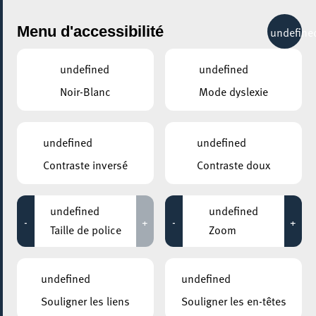
City Life
Menu d'accessibilité
undefine
undefined
undefined
Noir-Blanc
Mode dyslexie
GENRE
CARNAVAL
undefined
undefined
Contraste inversé
Contraste doux
LIEUX
Tous
undefined
undefined
-
+
-
+
Taille de police
Zoom
27 février 2026
undefined
undefined
RUE DE L’ALZETTE
Souligner les liens
Souligner les en-têtes
Escher Fuesent